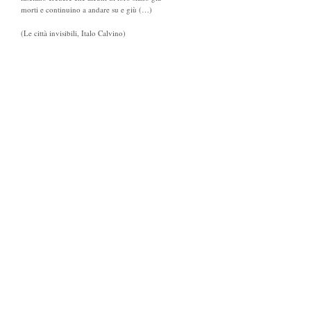
morti e continuino a andare su e giù (…)
(Le città invisibili, Italo Calvino)