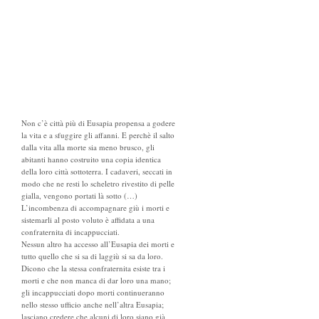
Non c’è città più di Eusapia propensa a godere
la vita e a sfuggire gli affanni. E perchè il salto
dalla vita alla morte sia meno brusco, gli
abitanti hanno costruito una copia identica
della loro città sottoterra. I cadaveri, seccati in
modo che ne resti lo scheletro rivestito di pelle
gialla, vengono portati là sotto (…)
L’incombenza di accompagnare giù i morti e
sistemarli al posto voluto è affidata a una
confraternita di incappucciati.
Nessun altro ha accesso all’Eusapia dei morti e
tutto quello che si sa di laggiù si sa da loro.
Dicono che la stessa confraternita esiste tra i
morti e che non manca di dar loro una mano;
gli incappucciati dopo morti continueranno
nello stesso ufficio anche nell’altra Eusapia;
lasciano credere che alcuni di loro siano già